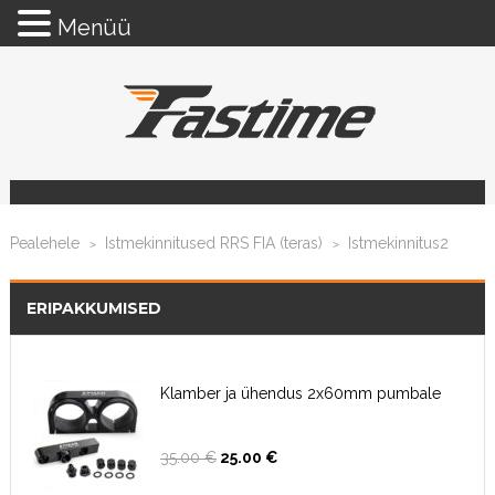
Menüü
Pealehele
Istmekinnitused RRS FIA (teras)
Istmekinnitus2
>
>
ERIPAKKUMISED
Klamber ja ühendus 2x60mm pumbale
Algne
Current
35.00
€
25.00
€
hind
price