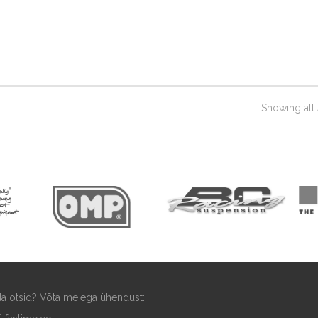
Showing all 
ida otsid? Võta meiega ühendust: