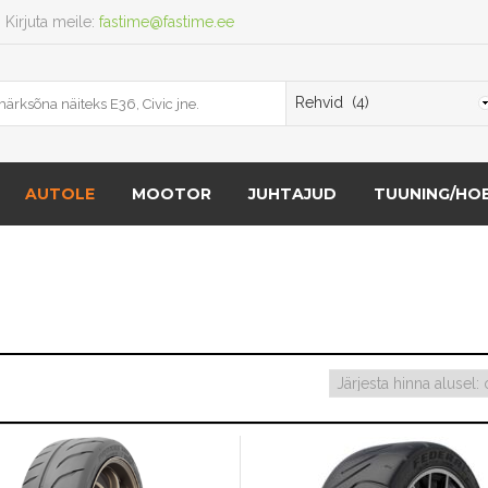
Kirjuta meile:
fastime@fastime.ee
AUTOLE
MOOTOR
JUHTAJUD
TUUNING/HOB