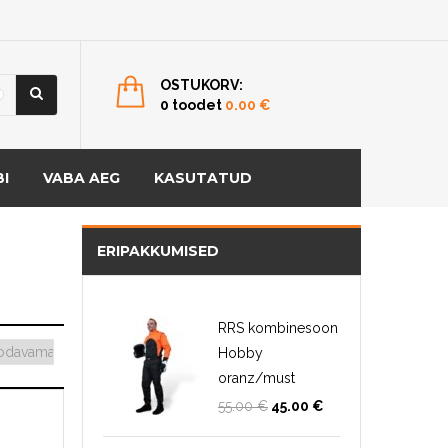
OSTUKORV:
0 toodet
0.00
€
I
VABA AEG
KASUTATUD
ERIPAKKUMISED
RRS kombinesoon
Hobby
oranz/must
Algne
Current
55.00
€
45.00
€
hind
price
oli:
is: