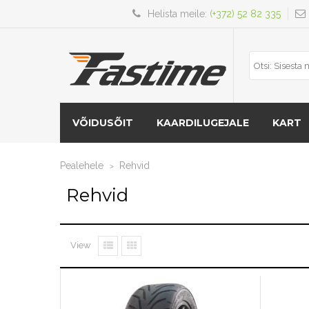
Helista meile:
(+372) 52 82 335
VÕIDUSÕIT
KAARDILUGEJALE
KART
Pealehele
Rehvid
>
Rehvid
View