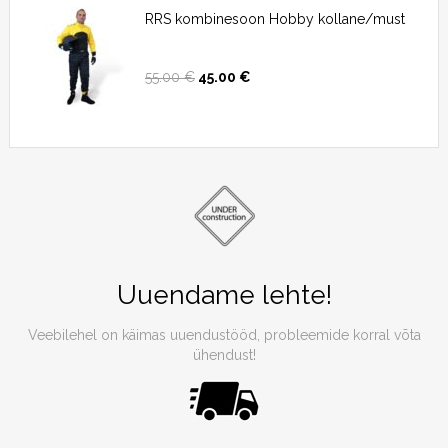
RRS kombinesoon Hobby kollane/must
55.00
€
45.00
€
Uuendame lehte!
Veebilehel on käimas uuendustööd, probleemide korral võta
ühendust!