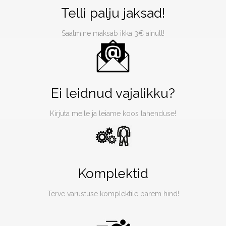
Telli palju jaksad!
Saatmine maksab ikka 3€ ainult!
Ei leidnud vajalikku?
Kirjuta meile ja leiame koos lahenduse!
Komplektid
Terve varustuse komplektile parem hind!