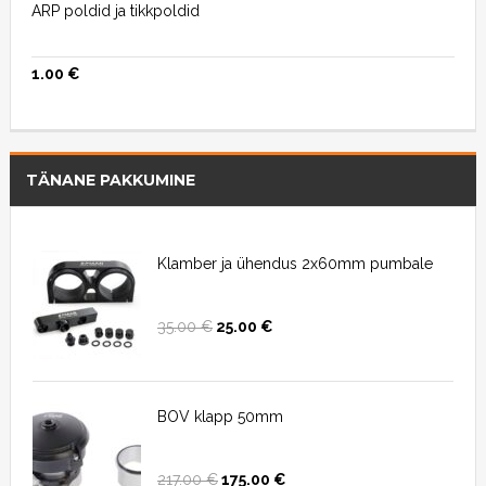
ARP poldid ja tikkpoldid
1.00
€
TÄNANE PAKKUMINE
Klamber ja ühendus 2x60mm pumbale
35.00
€
25.00
€
BOV klapp 50mm
217.00
€
175.00
€