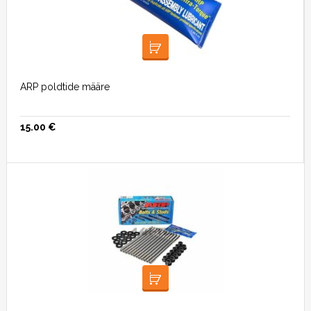
LISA KORVI
ARP poldtide määre
15.00
€
LISA KORVI