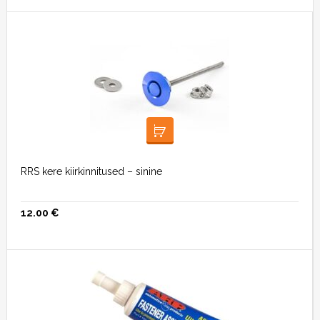
LISA KORVI
RRS kere kiirkinnitused – sinine
12.00
€