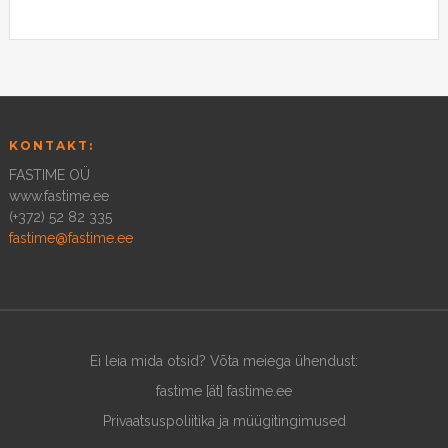
KONTAKT:
FASTIME OÜ
www.fastime.ee
(+372) 52 82 335
fastime@fastime.ee
Ei leia mida otsid? Võta meiega ühendust:
fastime [ät] fastime.ee
Privaatsuspoliitika ja müügitingimused