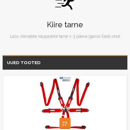
Kiire tarne
Laos olevatele kaupadele tarne 1-3 päeva igasse Eesti otsa!
UUED TOOTED
LOE EDASI