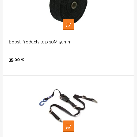
LISA KORVI
Boost Products teip 10M 50mm
35.00
€
LISA KORVI