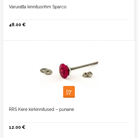
Varuratta kinnitusrihm Sparco
48.00
€
LISA KORVI
RRS Kere kiirkinnitused – punane
12.00
€