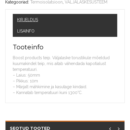
Kategooriad:
Termoisolatsioon
,
VÄLJALASKESÜSTEEM
KIRJELDUS
LISAINFO
Tooteinfo
Boost products teip. Väljalaske torustikule mõeldud
kuumakindel teip, mis aitab vähendada kapotialust
temperatuuri.
– Laius: 50mm
– Pikkus: 10m
– Märjalt mähkimine ja kasutage kindaid.
– Kannatab temperatuuri kuni 1300°C.
SEOTUD TOOTED