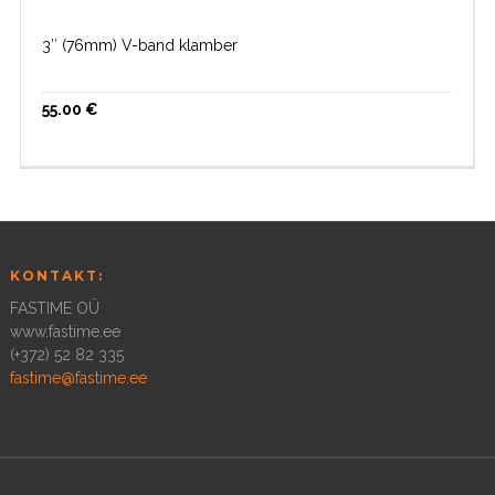
3″ (76mm) V-band klamber
55.00
€
KONTAKT:
FASTIME OÜ
www.fastime.ee
(+372) 52 82 335
fastime@fastime.ee