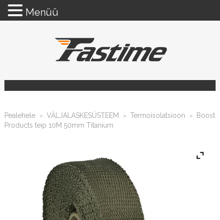
Menüü
Pealehele
VÄLJALASKESÜSTEEM
Termoisolatsioon
Boost
>
>
>
Products teip 10M 50mm Titanium