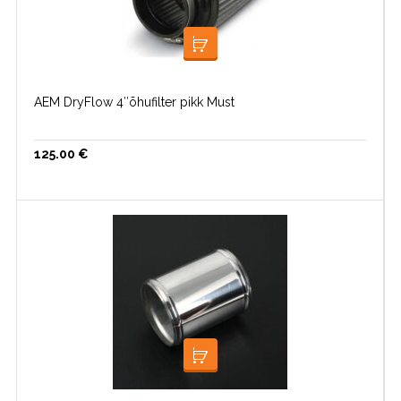
LOE EDASI
AEM DryFlow 4″õhufilter pikk Must
125.00
€
LISA KORVI