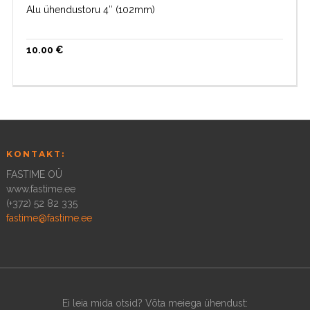
Alu ühendustoru 4″ (102mm)
10.00
€
KONTAKT:
FASTIME OÜ
www.fastime.ee
(+372) 52 82 335
fastime@fastime.ee
Ei leia mida otsid? Võta meiega ühendust: