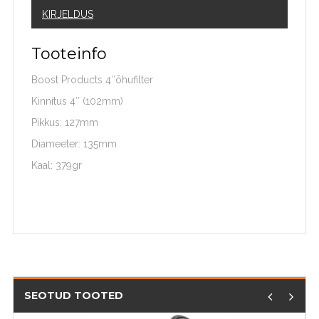
KIRJELDUS
Tooteinfo
Boost Products 4″õhufilter
Kinnitus 4″ (102mm)
Pikkus: 127mm
Diameeter: 135mm
Kaal: 379gr
SEOTUD TOOTED