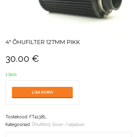
4″ ÕHUFILTER 127MM PIKK
30.00
€
1 laos
LISA KORVI
Tootekood:
FT4138L
.
Kategooriad:
Õhufiltrid
,
Sisse- /väljalase