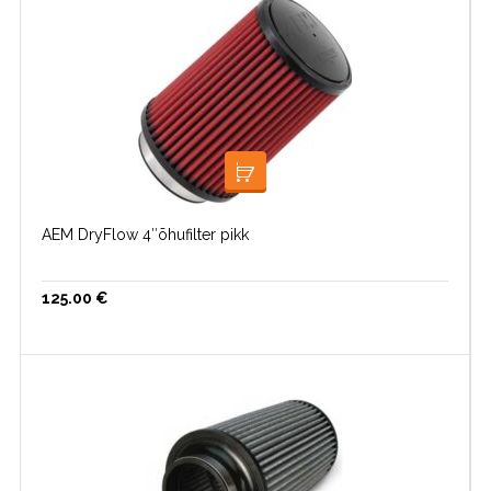
LOE EDASI
AEM DryFlow 4″õhufilter pikk
125.00
€