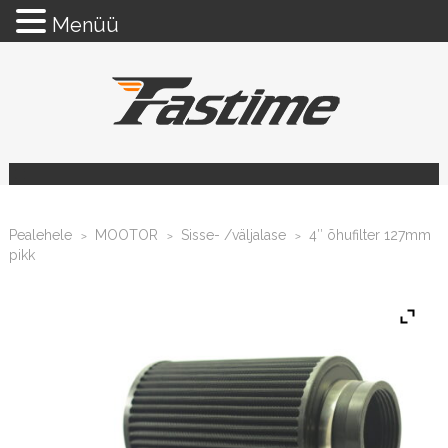
Menüü
Pealehele
MOOTOR
Sisse- /väljalase
4″ õhufilter 127mm
>
>
>
pikk