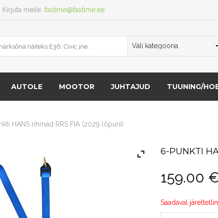
Kirjuta meile:
fastime@fastime.ee
AUTOLE
MOOTOR
JUHTAJUD
TUUNING/HOB
nkti HANS rihmad RRS FIA (2029 lõpuni)
6-PUNKTI HA
159.00
Saadaval järeltelli