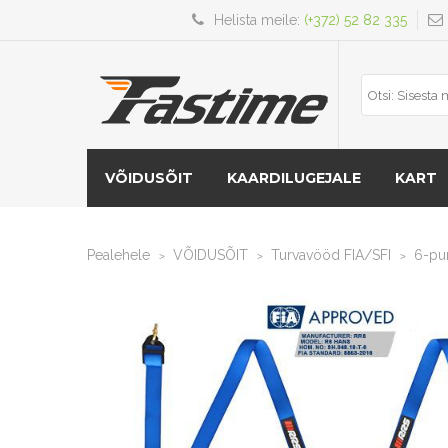
Helista meile:
(+372) 52 82 335
VÕIDUSÕIT
KAARDILUGEJALE
KART
Pealehele
VÕIDUSÕIT
Turvavööd FIA/SFI
6-pu
>
>
>