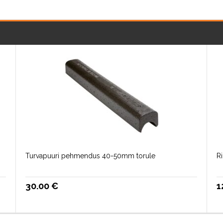
Turvapuuri pehmendus 40-50mm torule
R
30.00
€
1