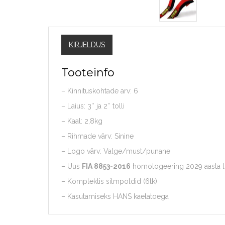
KIRJELDUS
Tooteinfo
– Kinnituskohtade arv: 6
– Laius: 3″ ja 2″ tolli
– Kaal: 2,8kg
– Rihmade värv: Sinine
– Logo värv: Valge/must/punane
– Uus
FIA 8853-2016
homologeering 2029 aasta l
– Komplektis silmpoldid (6tk)
– Kasutamiseks HANS kaelatoega