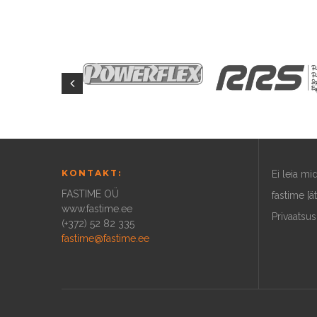
KONTAKT:
Ei leia m
FASTIME OÜ
fastime [ä
www.fastime.ee
Privaatsus
(+372) 52 82 335
fastime@fastime.ee