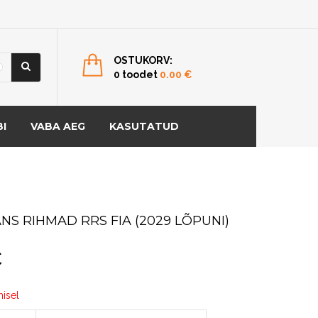
OSTUKORV:
0 toodet
0.00
€
I
VABA AEG
KASUTATUD
NS RIHMAD RRS FIA (2029 LÕPUNI)
€
misel