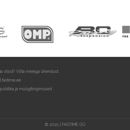
ida otsid? Võta meiega ühendust:
t] fastime.ee
poliitika ja müügitingimused
© 2021 | FASTIME OÜ