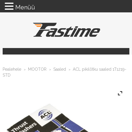
Menüü
Pealehele
MOOTOR
Saaled
ACL pikilõtku saaled 1T1219-
>
>
>
STD