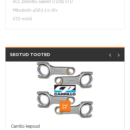
ACL pikilõtku saaled 1T1219 STD
Mitsubishi 4G63 2.0 16v
STD mõõt.
SEOTUD TOOTED
LOE EDASI
Carrillo kepsud