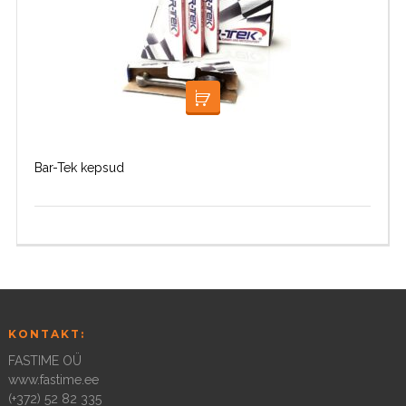
LOE EDASI
Bar-Tek kepsud
KONTAKT:
FASTIME OÜ
www.fastime.ee
(+372) 52 82 335