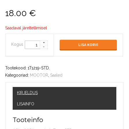
18.00
€
Saadaval järeltellimisel
Kogus
LISA KORVI
Tootekood:
1T1219-STD
.
Kategooriad:
MOOTOR
,
Saaled
KIRJELDUS
LISAINFO
Tooteinfo