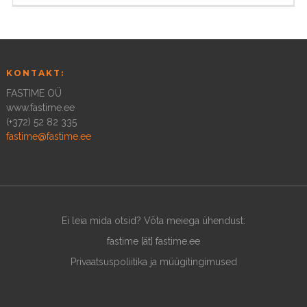
KONTAKT:
FASTIME OÜ
www.fastime.ee
(+372) 52 82 335
fastime@fastime.ee
Ei leia mida otsid? Võta meiega ühendust:
fastime [ät] fastime.ee
Privaatsuspoliitika ja müügitingimused