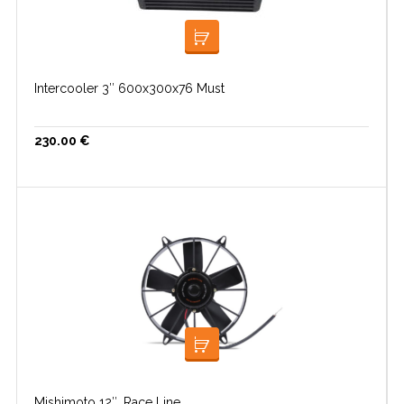
LISA KORVI
Intercooler 3″ 600x300x76 Must
230.00
€
LISA KORVI
Mishimoto 12″, Race Line