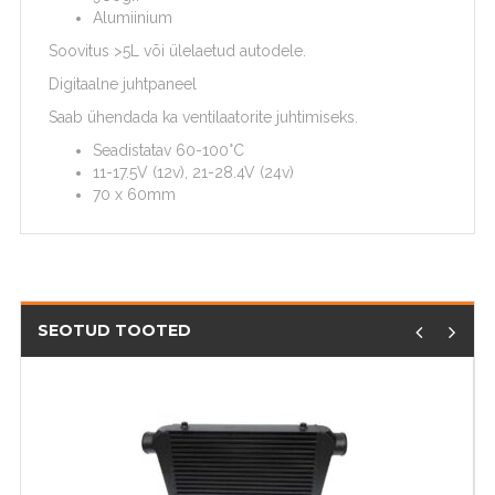
Alumiinium
Soovitus >5L või ülelaetud autodele.
Digitaalne juhtpaneel
Saab ühendada ka ventilaatorite juhtimiseks.
Seadistatav 60-100°C
11-17.5V (12v), 21-28.4V (24v)
70 x 60mm
SEOTUD TOOTED