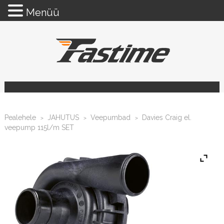
Menüü
Pealehele
JAHUTUS
Veepumbad
Davies Craig el.
>
>
>
veepump 115l/m SET