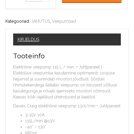
Kategooriad:
JAHUTUS
,
Veepumbad
KIRJELDUS
Tooteinfo
Elektriline veepump 115 L / min. + Juhtpaneel |
Elektrilise veepumba kasutamine optimeerib soojuse
hajumist ja suurendab mootori jõudlust. Sõiduki
rihmülekandega käitatav veepump on kiirusest sõltuva
kasuteguriga ja nõuab ajamiseks mootori võimsust.
Kaasas kõik vajalikud ühendused ja kaablid.
Davies Craig elektriline veepump 130l/min + Juhtpaneel
3-15V 10A
115L/min @13V
-40° – 130°
980gr.