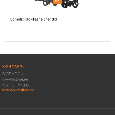
LOE EDASI
Cometic plokikaane tihendid
KONTAKT:
FASTIME OÜ
www.fastime.ee
(+372) 52 82 335
fastime@fastime.ee