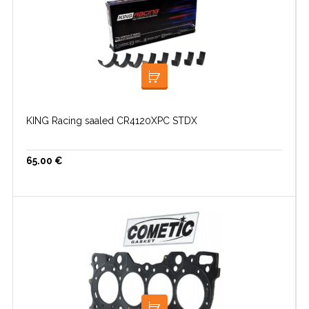
LISA KORVI
KING Racing saaled CR4120XPC STDX
65.00
€