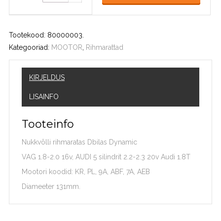
Tootekood:
80000003
.
Kategooriad:
MOOTOR
,
Rihmarattad
KIRJELDUS
LISAINFO
Tooteinfo
Nukkvõlli rihmaratas Dbilas Dynamic
VAG 1.8-2.0 16v, AUDI 5 silindrit 2.2-2.3 20v Audi 1.8T
Mootori koodid: KR, PL, 9A, ABF, 7A, AEB
Diameeter 131mm.