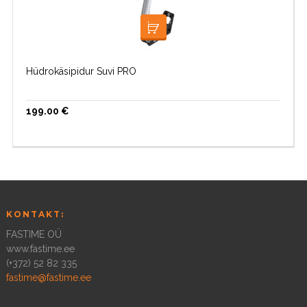
LISA KORVI
Hüdrokäsipidur Suvi PRO
199.00
€
KONTAKT:
FASTIME OÜ
www.fastime.ee
(+372) 52 82 335
fastime@fastime.ee