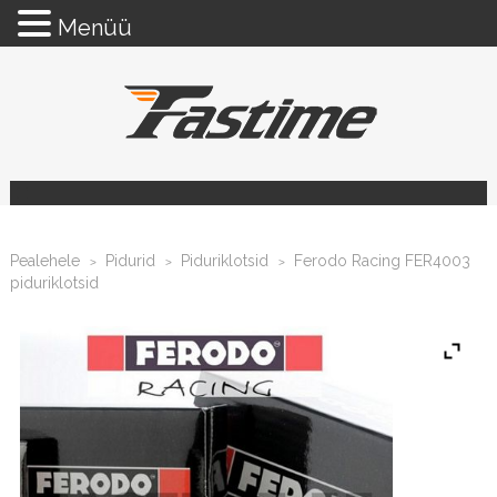
Menüü
Pealehele
Pidurid
Piduriklotsid
Ferodo Racing FER4003
>
>
>
piduriklotsid