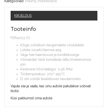
Kategooriad:
Pidurid
,
Piduriklotsid
KIRJELDUS
Tooteinfo
FER4003 (C)
Kõige sobilikum kergematele sõidukitele
Lühike sissetöötamise aeg
Väga hea haarduvuse ja tundlikkusega
Võimaldab hästi tunnetada ratta blokeerumise
piiri
Keskmine hõõrdetegur: 0,46 (Mu)
Töötemperatuur: 200°-450°C
Ei ole sobilik tavaliikluses kasutamiseks
Vajuta siia ja vaata, kas sinu autole pakutakse sobivat
klotsi
Küsi pakkumist oma autole