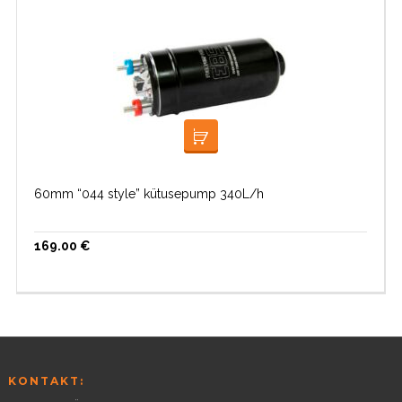
LISA KORVI
60mm “044 style” kütusepump 340L/h
169.00
€
KONTAKT: