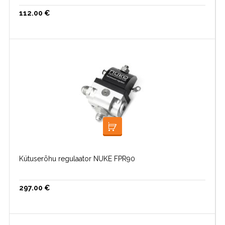
112.00
€
LISA KORVI
Kütuserõhu regulaator NUKE FPR90
297.00
€