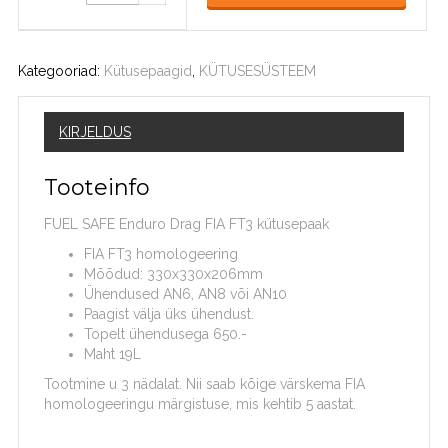
Kategooriad:
Kütusepaagid
,
KÜTUSESÜSTEEM
KIRJELDUS
Tooteinfo
FUEL SAFE Enduro Drag FIA FT3 kütusepaak
FIA FT3 homologeering
Mõõdud: 330x330x206mm
Ühendused AN6, AN8 või AN10
Paagist välja üks ühendust.
Topelt ühendusega 650.-
Maht 19L
Tootmine u 3 nädalat. Nii saab kõige värskema FIA
homologeeringu märgistuse, mis kehtib 5 aastat.