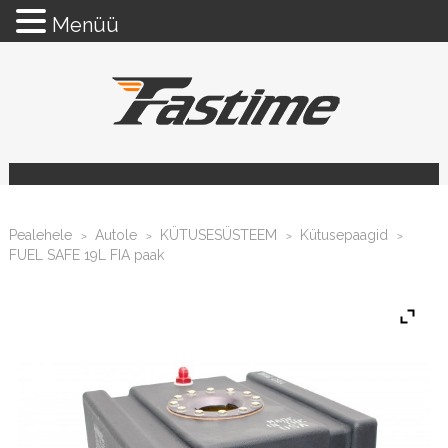
Menüü
Pealehele
Autole
KÜTUSESÜSTEEM
Kütusepaagid
>
>
>
>
FUEL SAFE 19L FIA paak