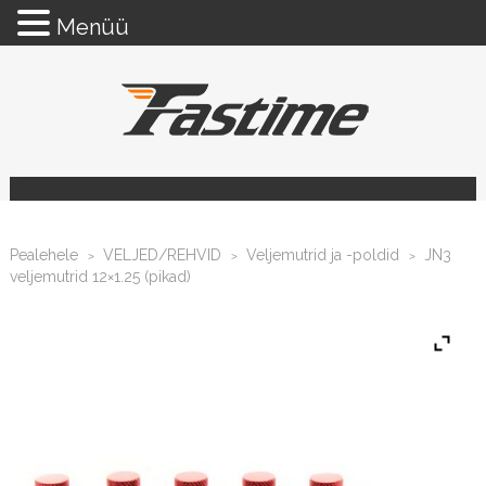
Menüü
Pealehele
VELJED/REHVID
Veljemutrid ja -poldid
JN3
>
>
>
veljemutrid 12×1.25 (pikad)