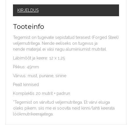
KIRJELDUS
Tooteinfo
Tegemist on tugevate sepistatud terasest (Forged Steel)
veljemutritega. Nende eeliseks on tugevus ja
nende materjal ei väsi nagu alumiiniumist mutritel.
Läbimõõt ja keere: 12 x 1.25
Pikkus: 45mm
Värvus: must, punane, sinine
Pealt kinnised
Komplektis 20 mutrit + padrun
*Tegemist on värvitud veljemutritega. Et värvi eluiga
oleks pikem, siis me ei soovita neid kinni/lahti keerata
löökmutrikeerajatega.