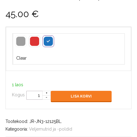
45.00
€
Clear
1 laos
Kogus
LISA KORVI
Tootekood:
JR-JN3-12125BL
.
Kategooria:
Veljemutrid ja -poldid