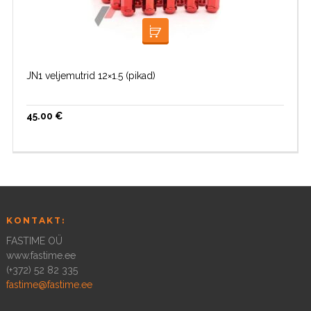
VALI
JN1 veljemutrid 12×1.5 (pikad)
45.00
€
KONTAKT:
FASTIME OÜ
www.fastime.ee
(+372) 52 82 335
fastime@fastime.ee