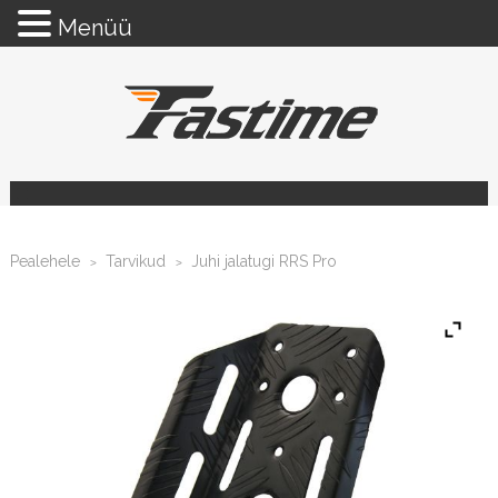
Menüü
Pealehele
Tarvikud
Juhi jalatugi RRS Pro
>
>