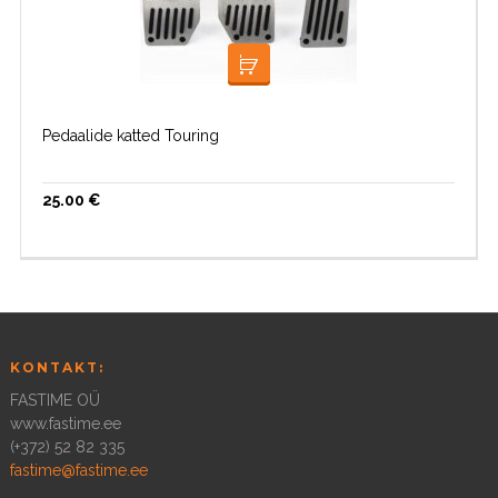
LISA KORVI
Pedaalide katted Touring
25.00
€
KONTAKT:
FASTIME OÜ
www.fastime.ee
(+372) 52 82 335
fastime@fastime.ee