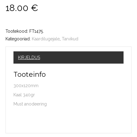
18.00
€
Tootekood:
FT1475
.
Kategooriad:
Kaardilugejale
,
Tarvikud
KIRJELDUS
Tooteinfo
300x120mm
Kaal 340gr
Must anodeering