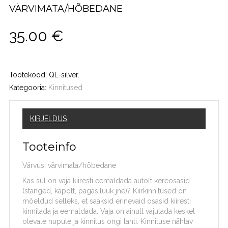
VÄRVIMATA/HÕBEDANE
35.00
€
Tootekood:
QL-silver
.
Kategooria:
Kinnitused
KIRJELDUS
Tooteinfo
Värvus: värvimata/hõbedane
Kas sul on vaja kiiresti eemaldada autolt kereosasid
(stanged, kapott, pagasiluuk jne)? Kiirkinnitused on
mõeldud selleks, et saaksid erinevaid osasid kiiresti
kinnitada ja eemaldada. Vaja on ainult vajutada keskel
olevale nupule ja kinnitus ongi lahti. Kinnituse nähtav