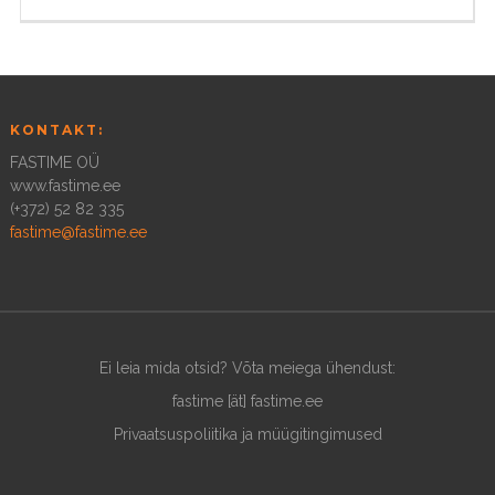
KONTAKT:
FASTIME OÜ
www.fastime.ee
(+372) 52 82 335
fastime@fastime.ee
Ei leia mida otsid? Võta meiega ühendust:
fastime [ät] fastime.ee
Privaatsuspoliitika ja müügitingimused