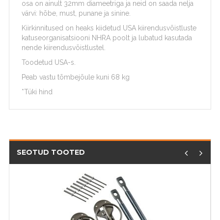
osa on ainult 32mm diameetriga ja neid on saada nelja
värvi: hõbe, must, punane ja sinine.
Kiirkinnitused on heaks kiidetud USA kiirendusvõistluste
katuseorganisatsiooni NHRA poolt ja lubatud kasutada
nende kiirendusvõistlustel.
Toodetud USA-s.
Peab vastu tõmbejõule kuni 68 kg
*Tüki hind
SEOTUD TOOTED