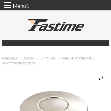
Menüü
Pealehele
Autole
Kinnitused
Kere kiirkinnitused –
>
>
>
värvimata/hõbedane