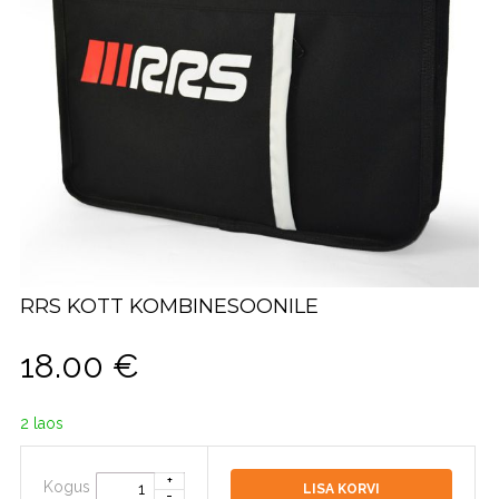
RRS KOTT KOMBINESOONILE
18.00
€
2 laos
Kogus
LISA KORVI