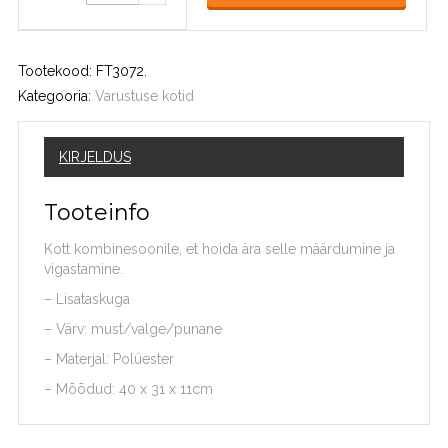
Tootekood:
FT3072
.
Kategooria:
Varustuse kotid
KIRJELDUS
Tooteinfo
Kott kombinesoonile, et hoida ära selle määrdumine ja
vigastamine.
– Lisataskuga
– Värv: must/valge/punane
– Materjal: Polüester
– Mõõdud: 40 x 31 x 11cm