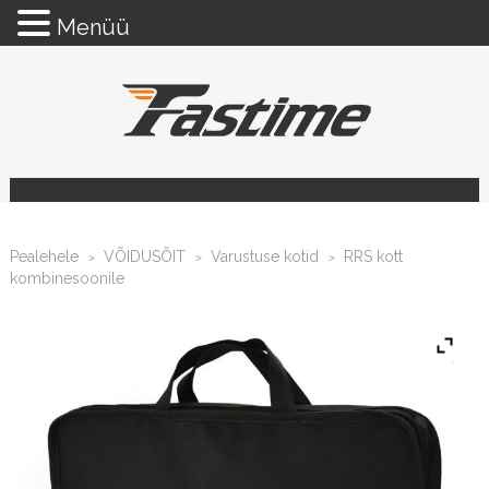
Menüü
Pealehele
VÕIDUSÕIT
Varustuse kotid
RRS kott
>
>
>
kombinesoonile