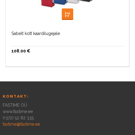
LISA KORVI
Sabelt kott kaardilugejale
108.00
€
KONTAKT:
FASTIME OÜ
www.fastime.ee
(+372) 52 82 335
fastime@fastime.ee