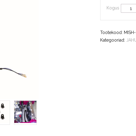
Kogus
Tootekood:
MISH-
Kategooriad:
JAH