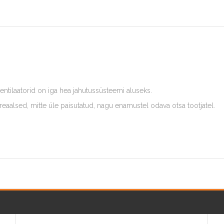
entilaatorid on iga hea jahutussüsteemi aluseks.
aalsed, mitte üle paisutatud, nagu enamustel odava otsa tootjatel.