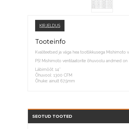
KIRJELDUS
Tooteinfo
Kvaliteetsed ja väga hea tootlikkusega Mishimoto v
PS! Mishimoto ventilaatorite õhuvoolu andmed on re
Läbimõõt: 14″
Õhuvool: 1300 CFM
Õhuke: ainult 67,5mm
SEOTUD TOOTED