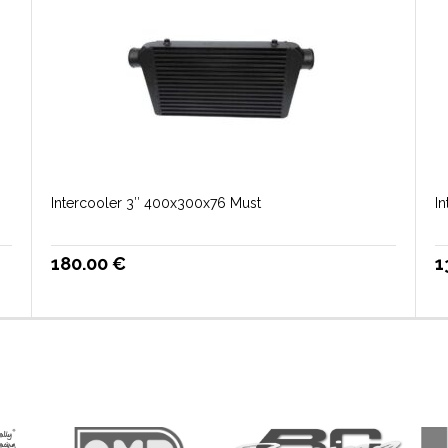
Intercooler 3″ 400x300x76 Must
In
180.00
€
1