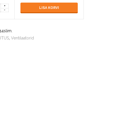
LISA KORVI
14slim
.
UTUS
,
Ventilaatorid