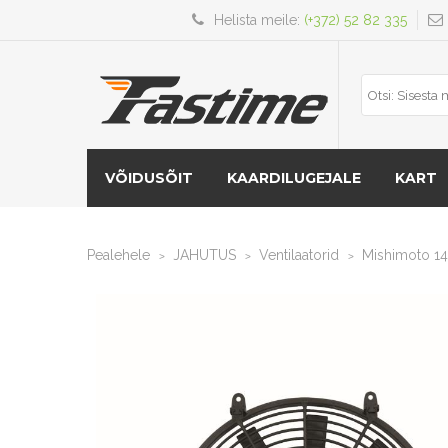
Helista meile:
(+372) 52 82 335
VÕIDUSÕIT
KAARDILUGEJALE
KART
Pealehele
JAHUTUS
Ventilaatorid
Mishimoto 14
>
>
>