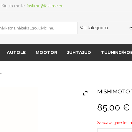
Kirjuta meile:
fastime@fastime.ee
AUTOLE
MOOTOR
JUHTAJUD
TUUNING/HOB
″
MISHIMOTO 
85.00
€
Saadaval järeltelli