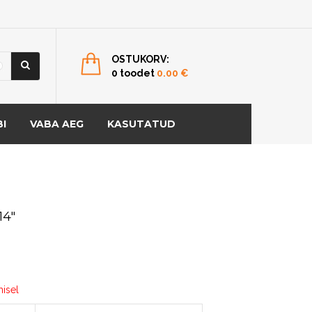
OSTUKORV:
0 toodet
0.00
€
I
VABA AEG
KASUTATUD
14″
misel