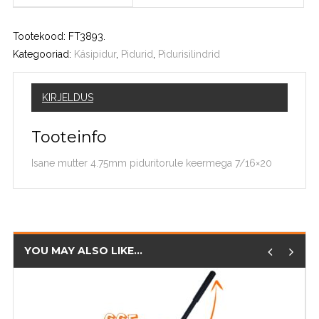
Tootekood:
FT3893
.
Kategooriad:
Käsipidur
,
Pidurid
,
Pidurisilindrid
KIRJELDUS
Tooteinfo
Isane mutter 4.75mm piduritorule keermega 7/16×20
YOU MAY ALSO LIKE…