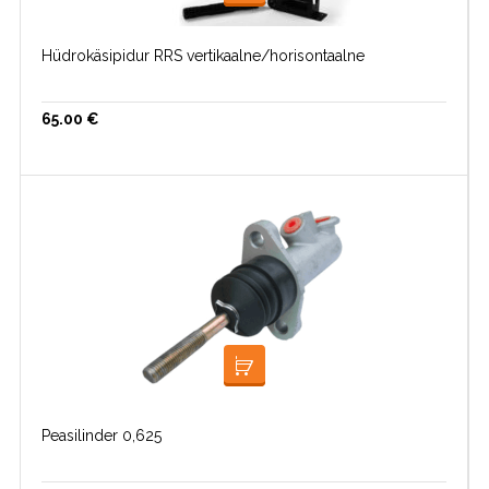
LISA KORVI
Hüdrokäsipidur RRS vertikaalne/horisontaalne
65.00
€
LISA KORVI
Peasilinder 0,625