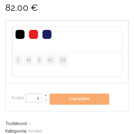
82.00
€
L
M
S
XL
XS
Kogus
LISA KORVI
Tootekood:
-
.
Kategooria:
Kindad