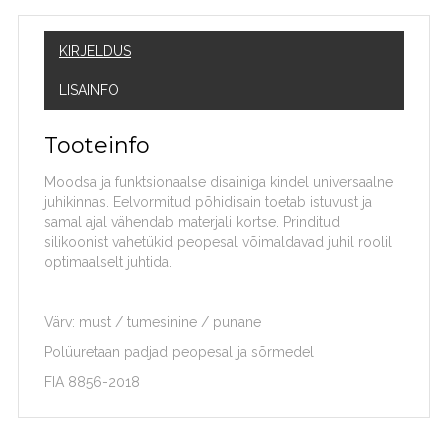
KIRJELDUS
LISAINFO
Tooteinfo
Moodsa ja funktsionaalse disainiga kindel universaalne
juhikinnas. Eelvormitud põhidisain toetab istuvust ja
samal ajal vähendab materjali kortse. Prinditud
silikoonist vahetükid peopesal võimaldavad juhil roolil
optimaalselt juhtida.
Värv: must / tumesinine / punane
Polüuretaan padjad peopesal ja sõrmedel
FIA 8856-2018