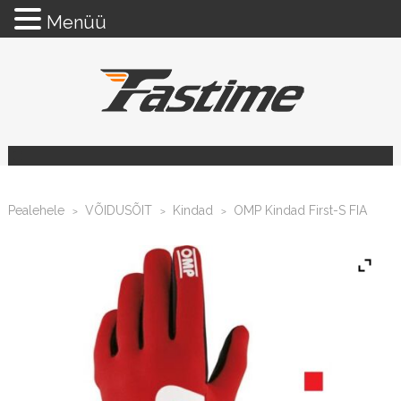
Menüü
Pealehele
VÕIDUSÕIT
Kindad
OMP Kindad First-S FIA
>
>
>