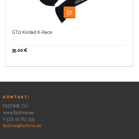
VALI
GT2i Kindad K-Race
35.00
€
KONTAKT:
FASTIME OÜ
www.fastime.ee
(+372) 52 82 335
fastime@fastime.ee