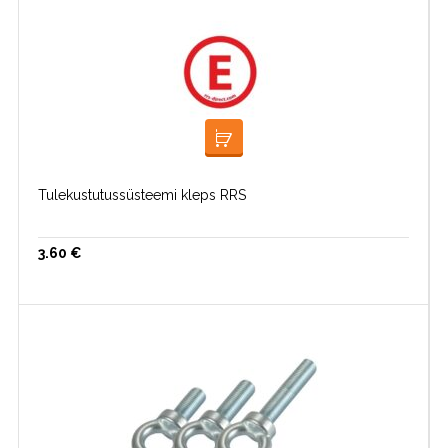
LISA KORVI
Tulekustutussüsteemi kleps RRS
3.60
€