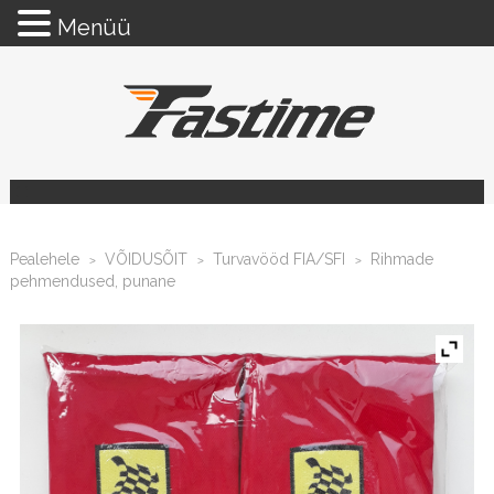
Menüü
Pealehele
VÕIDUSÕIT
Turvavööd FIA/SFI
Rihmade
>
>
>
pehmendused, punane