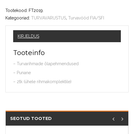
Tootekood:
FT2019
.
Kategooriad:
TURVAVARUSTUS
,
Turvavööd FIA/SFI
KIRJELDUS
Tooteinfo
– Turvarihmade õlapehmendused
– Punane
– 2tk (ühele rihmakomplektile)
SEOTUD TOOTED