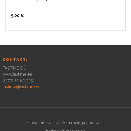
5.00
€
KONTAKT:
FASTIME OÜ
www.fastime.ee
(+372) 52 82 335
fastime@fastime.ee
Ei leia mida otsid? Võta meiega ühendust: