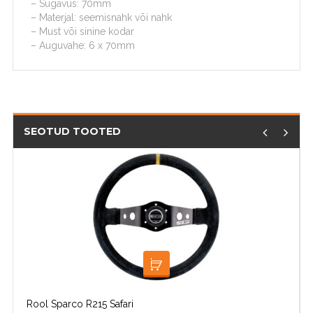
– Sügavus: 70mm
– Materjal: seemisnahk või nahk
– Must või sinine kodar
– Auguvahe: 6 x 70mm
SEOTUD TOOTED
LISA KORVI
Rool Sparco R215 Safari