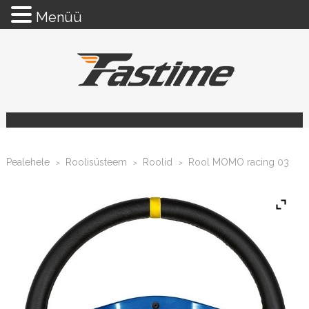
Menüü
Pealehele
Roolisüsteem
Roolid
Rool MOMO racing 03
>
>
>