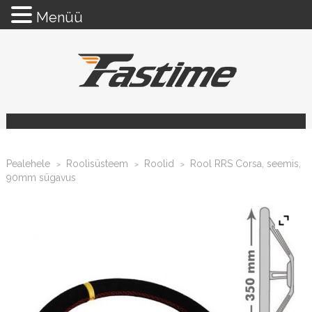
Menüü
Pealehele
Roolisüsteem
Roolid
Rool RRS Corsa, seemis,
>
>
>
90mm sügavus