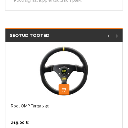
*Rooli signaalnupp ei kuulu komplekti
SEOTUD TOOTED
LISA KORVI
Rool OMP Targa 330
219.00
€