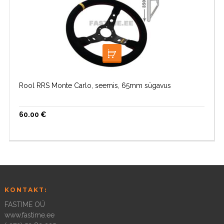
LOE EDASI
Rool RRS Monte Carlo, seemis, 65mm sügavus
60.00
€
KONTAKT:
FASTIME OÜ
www.fastime.ee