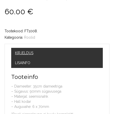
60.00
€
Tootekood:
FT1008
.
Kategooria:
Roolid
KIRJELDUS
LISAINFO
Tooteinfo
– Diameeter: 35cm diameetriga
– Sügavus: 90mm sügavusega
– Materjal: seemisnahk
– Hall kodar
– Auguvahe: 6 x 70mm