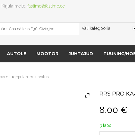
Kirjuta meile:
fastime@fastime.ee
AUTOLE
MOOTOR
JUHTAJUD
TUUNING/HOB
ardilugeja lambi kinnitus
RRS PRO KA
8.00
€
3 laos