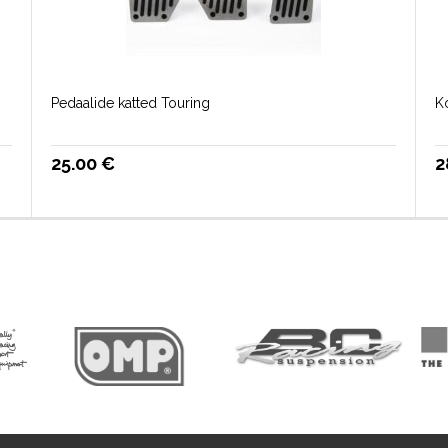
Pedaalide katted Touring
Ko
25.00
€
2