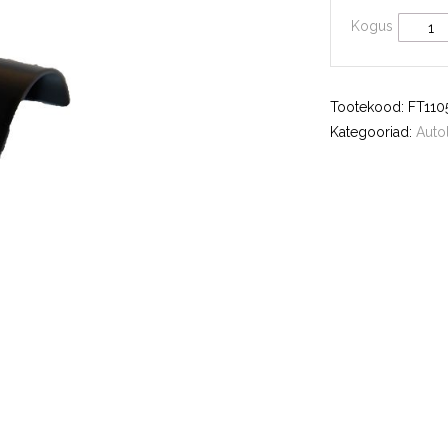
Kogus
Tootekood:
FT110
Kategooriad:
Auto