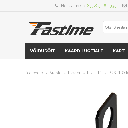
Helista meile:
(+372) 52 82 335
VÕIDUSÕIT
KAARDILUGEJALE
KART
Pealehele
Autole
Elekter
LÜLITID
RRS PRO ka
>
>
>
>