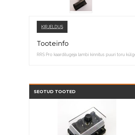
KIRJELDUS
Tooteinfo
RRS Pro kaardilugeja lambi kinnitus puuri toru külg
SEOTUD TOOTED