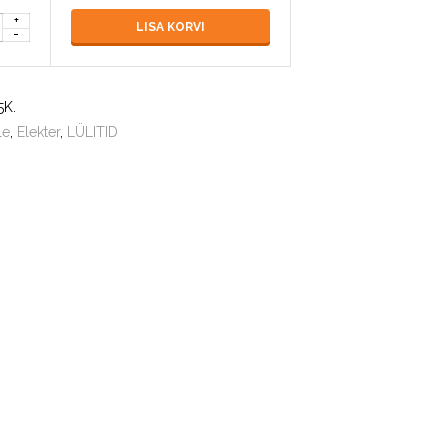
LISA KORVI
5K
.
le
,
Elekter
,
LÜLITID