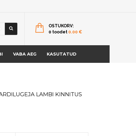
OSTUKORV:
0 toodet
0.00
€
I
VABA AEG
KASUTATUD
ARDILUGEJA LAMBI KINNITUS