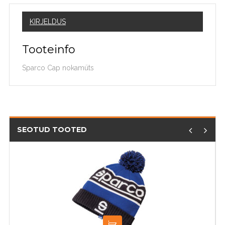
KIRJELDUS
Tooteinfo
Sparco Cap nokamüts
SEOTUD TOOTED