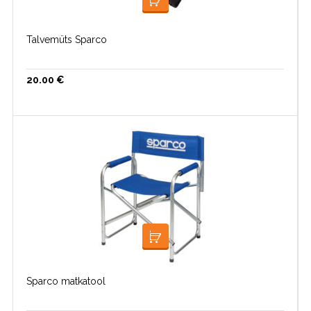
LOE EDASI
Talvemüts Sparco
20.00
€
LISA KORVI
Sparco matkatool