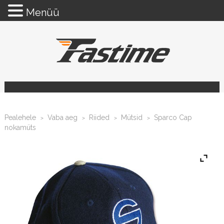
Menüü
Pealehele
Vaba aeg
Riided
Mütsid
Sparco Cap
>
>
>
>
nokamüts