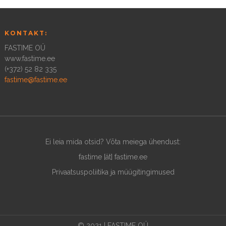
KONTAKT:
FASTIME OÜ
www.fastime.ee
(+372) 52 82 335
fastime@fastime.ee
Ei leia mida otsid? Võta meiega ühendust:
fastime [ät] fastime.ee
Privaatsuspoliitika ja müügitingimused
© 2021 | FASTIME OÜ