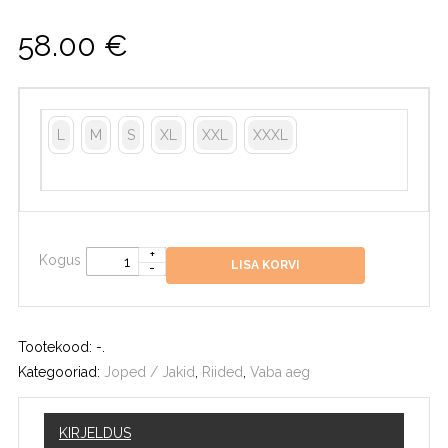
58.00
€
L
M
S
XL
XXL
XXXL
Kogus
LISA KORVI
Tootekood:
-
.
Kategooriad:
Joped / Jakid
,
Riided
,
Vaba aeg
KIRJELDUS