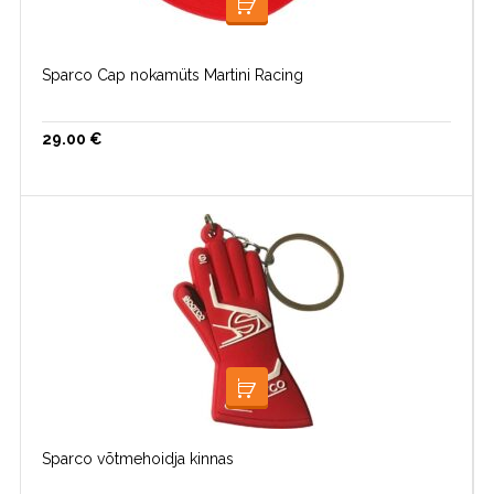
LOE EDASI
Sparco Cap nokamüts Martini Racing
29.00
€
LISA KORVI
Sparco võtmehoidja kinnas