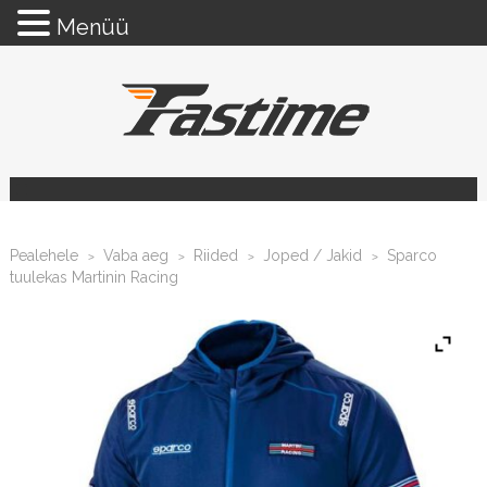
Menüü
Pealehele
Vaba aeg
Riided
Joped / Jakid
Sparco
>
>
>
>
tuulekas Martinin Racing