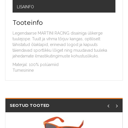
LISAINFO
Tooteinfo
Legendaarse MARTINI RACING disainiga ülikerge
tuulejope. Tuult ja vihma tõrjuv kangas, optiliselt
tähistatud õlaklapid, erinevad logod ja kapuuts
täiendavad sportlikku lõiget ning muudavad tuuleka
jahedamate ilmastikutingimuste kohustuslikuks.
Materjal: 100% polüamiid
Tumesinine
SEOTUD TOOTED