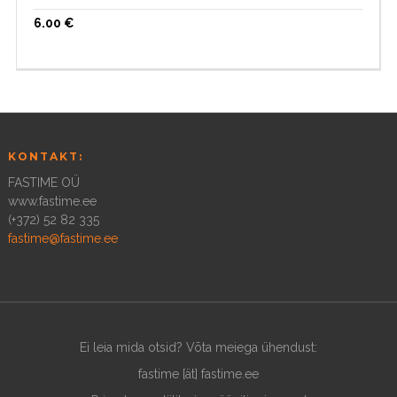
6.00
€
KONTAKT:
FASTIME OÜ
www.fastime.ee
(+372) 52 82 335
fastime@fastime.ee
Ei leia mida otsid? Võta meiega ühendust:
fastime [ät] fastime.ee