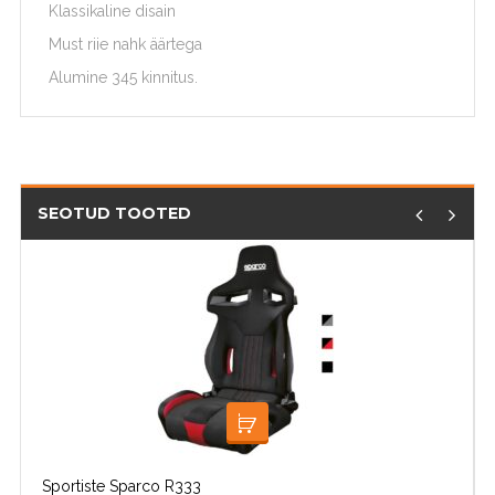
Klassikaline disain
Must riie nahk äärtega
Alumine 345 kinnitus.
SEOTUD TOOTED
VALI
Sportiste Sparco R333