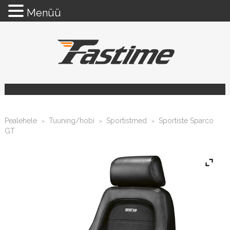
Menüü
Pealehele
Tuuning/hobi
Sportistmed
Sportiste Sparco
>
>
>
GT