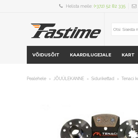
Helista meile:
(+372) 52 82 335
VÕIDUSÕIT
KAARDILUGEJALE
KART
Pealehele
JÕUÜLEKANNE
Sidurikettad
Tenaci 
>
>
>