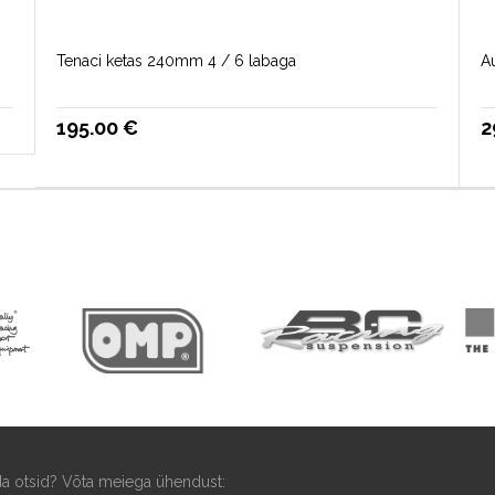
Tenaci ketas 240mm 4 / 6 labaga
A
195.00
€
2
ida otsid? Võta meiega ühendust: