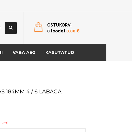
OSTUKORV:
0 toodet
0.00
€
I
VABA AEG
KASUTATUD
S 184MM 4 / 6 LABAGA
€
misel