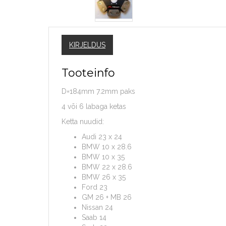
KIRJELDUS
Tooteinfo
D=184mm 7.2mm paks
4 või 6 labaga ketas
Ketta nuudid:
Audi 23 x 24
BMW 10 x 28.6
BMW 10 x 35
BMW 22 x 28.6
BMW 26 x 35
Ford 23
GM 26 + MB 26
Nissan 24
Saab 14