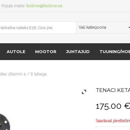
Kirjuta meile:
fastime@fastime.ee
AUTOLE
MOOTOR
JUHTAJUD
TUUNING/HOB
ketas 184mm 4 / 6 labaga
TENACI KETA
175.00
Saadaval järeltelli