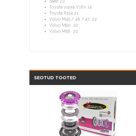
Saab 23
Toyota supra V160 14
Toyota R154 21
Volvo M45 / 46 / 47 22
Volvo M90 20
Volvo M56 20
SEOTUD TOOTED