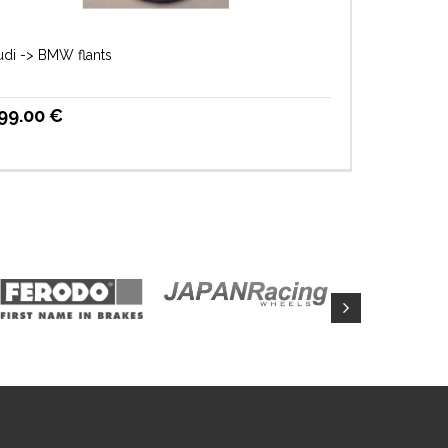
udi -> BMW flants
99.00
€