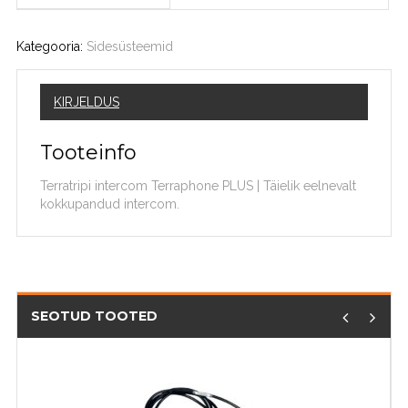
Kategooria:
Sidesüsteemid
KIRJELDUS
Tooteinfo
Terratripi intercom Terraphone PLUS | Täielik eelnevalt
kokkupandud intercom.
SEOTUD TOOTED