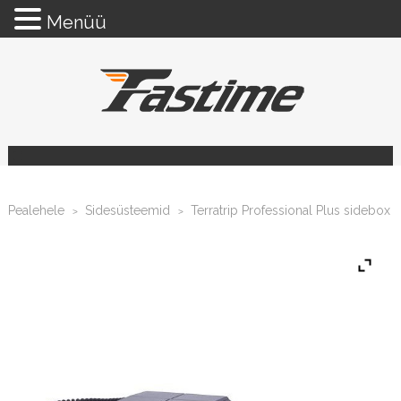
Menüü
Pealehele
Sidesüsteemid
Terratrip Professional Plus sidebox
>
>