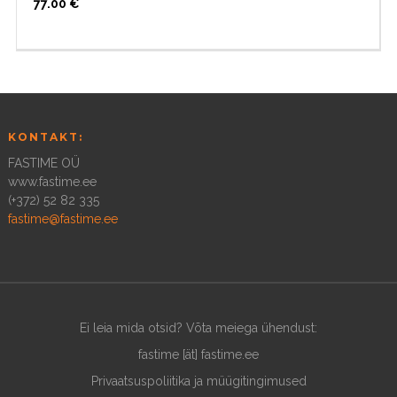
77.00
€
KONTAKT:
FASTIME OÜ
www.fastime.ee
(+372) 52 82 335
fastime@fastime.ee
Ei leia mida otsid? Võta meiega ühendust:
fastime [ät] fastime.ee
Privaatsuspoliitika ja müügitingimused