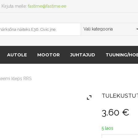
Kirjuta meile:
fastime@fastime.ee
AUTOLE
MOOTOR
JUHTAJUD
TUUNING/HOB
teemi kleps RRS
TULEKUSTUT
3.60
€
5 laos