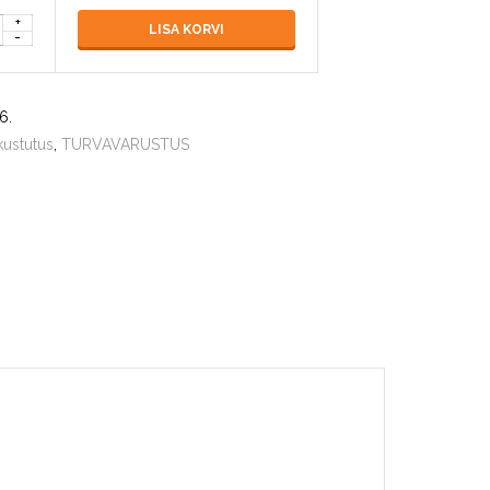
LISA KORVI
46
.
kustutus
,
TURVAVARUSTUS