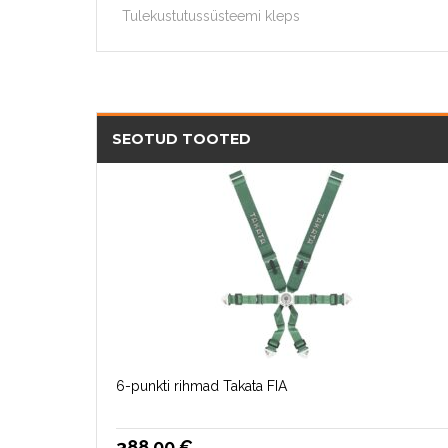
Tulekustutussüsteemi kleps
SEOTUD TOOTED
6-punkti rihmad Takata FIA
388.00
€