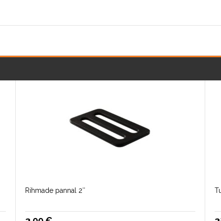
Rihmade pannal 2″
T
3.00
€
3