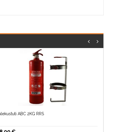
ulekustuti ABC 2KG RRS
8.00
€