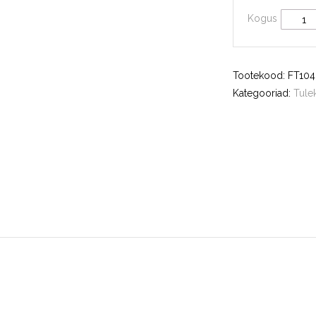
Kogus
Tootekood:
FT10
Kategooriad:
Tule