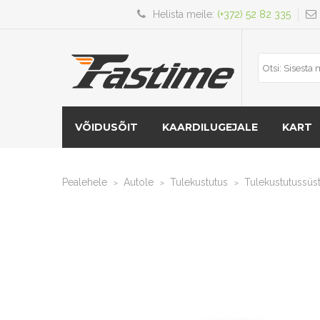
Helista meile:
(+372) 52 82 335
VÕIDUSÕIT
KAARDILUGEJALE
KART
Pealehele
Autole
Tulekustutus
Tulekustutussüs
>
>
>