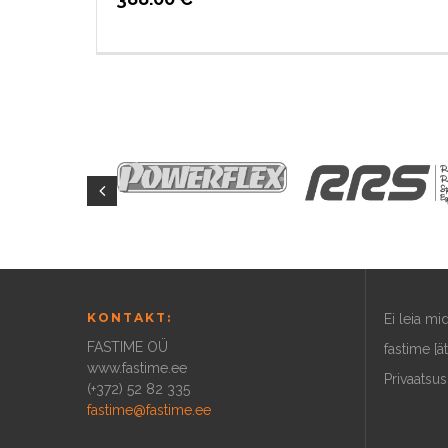
KONTAKT:
Ei leia m
FASTIME OÜ
fastime [ä
www.fastime.ee
Privaatsus
(+372) 52 82 335
fastime@fastime.ee