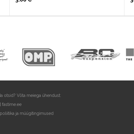
ida otsid? Võta meiega ühendust:
t] fastime.ee
poliitika ja müügitingimused