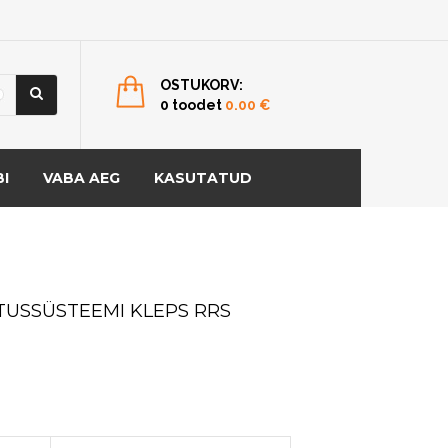
OSTUKORV:
0 toodet
0.00
€
I
VABA AEG
KASUTATUD
USSÜSTEEMI KLEPS RRS