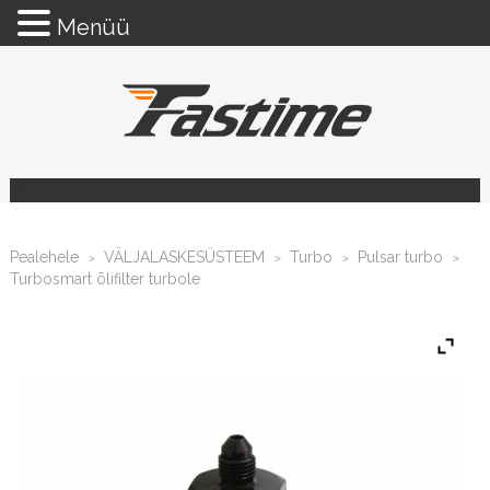
Menüü
Pealehele
VÄLJALASKESÜSTEEM
Turbo
Pulsar turbo
>
>
>
>
Turbosmart õlifilter turbole