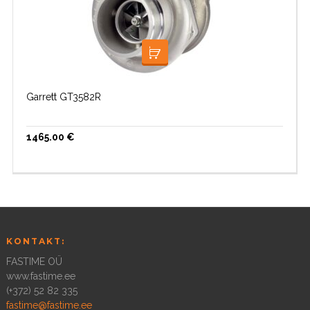
LISA KORVI
Garrett GT3582R
1465.00
€
KONTAKT:
FASTIME OÜ
www.fastime.ee
(+372) 52 82 335
fastime@fastime.ee