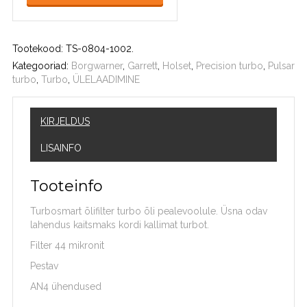
Tootekood:
TS-0804-1002
.
Kategooriad:
Borgwarner
,
Garrett
,
Holset
,
Precision turbo
,
Pulsar
turbo
,
Turbo
,
ÜLELAADIMINE
KIRJELDUS
LISAINFO
Tooteinfo
Turbosmart õlifilter turbo õli pealevoolule. Üsna odav
lahendus kaitsmaks kordi kallimat turbot.
Filter 44 mikronit
Pestav
AN4 ühendused