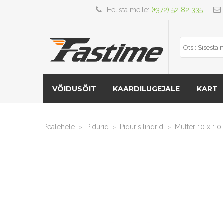
Helista meile:
(+372) 52 82 335
VÕIDUSÕIT
KAARDILUGEJALE
KART
Pealehele
Pidurid
Pidurisilindrid
Mutter 10 x 1.0
>
>
>