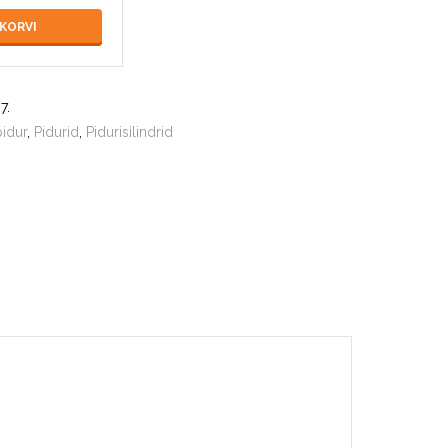
 KORVI
7
.
pidur
,
Pidurid
,
Pidurisilindrid