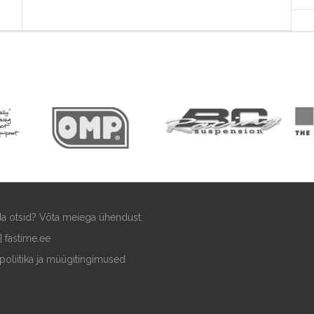
ida otsid? Võta meiega ühendust:
t] fastime.ee
poliitika ja müügitingimused