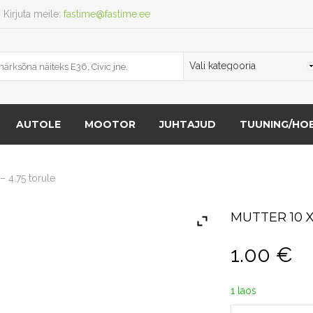
Kirjuta meile:
fastime@fastime.ee
AUTOLE
MOOTOR
JUHTAJUD
TUUNING/HOB
 – 4.75 torule
MUTTER 10 X 
1.00
€
1 laos