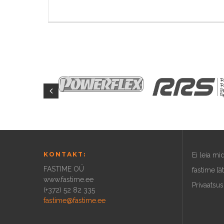
KONTAKT:
Ei leia m
FASTIME OÜ
fastime [ä
www.fastime.ee
Privaatsus
(+372) 52 82 335
fastime@fastime.ee