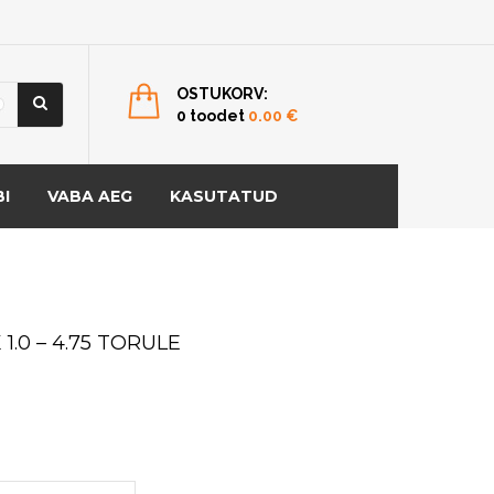
OSTUKORV:
0 toodet
0.00
€
I
VABA AEG
KASUTATUD
1.0 – 4.75 TORULE