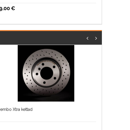
9.00
€
rembo Xtra kettad