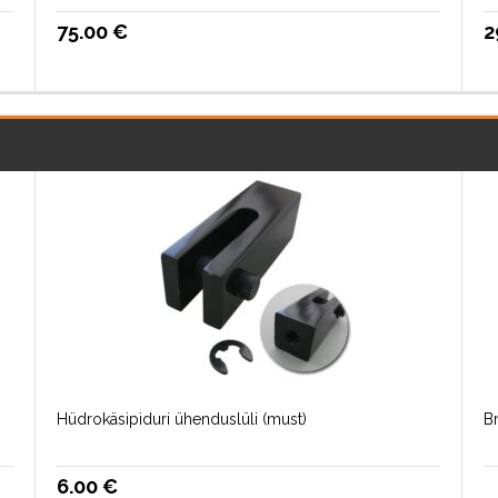
75.00
€
2
Hüdrokäsipiduri ühenduslüli (must)
B
6.00
€