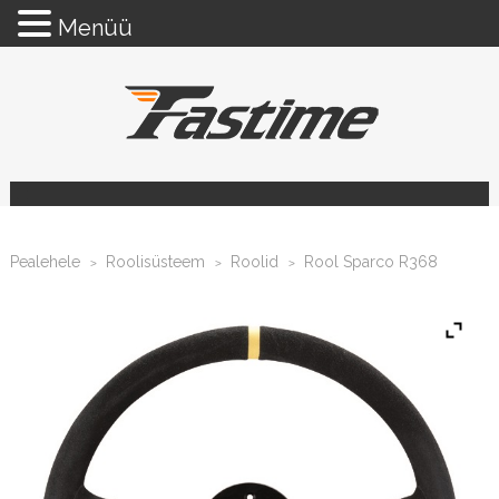
Menüü
Pealehele
Roolisüsteem
Roolid
Rool Sparco R368
>
>
>