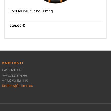
Rool MOMO tuning Drifting
229.00
€
KONTAKT:
FASTIME OÜ
www.fastime.ee
(+372) 52 82 335
fastime@fastime.ee