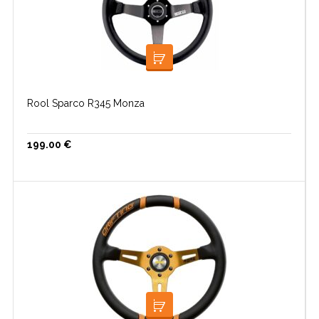
LISA KORVI
Rool Sparco R345 Monza
199.00
€
LISA KORVI