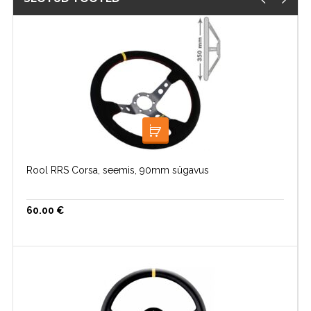
LOE EDASI
Rool RRS Corsa, seemis, 90mm sügavus
60.00
€