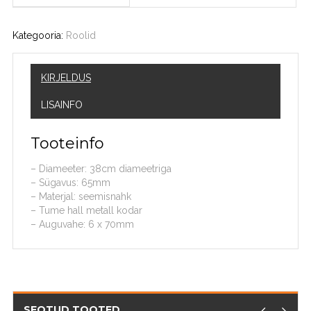
Kategooria:
Roolid
KIRJELDUS
LISAINFO
Tooteinfo
– Diameeter: 38cm diameetriga
– Sügavus: 65mm
– Materjal: seemisnahk
– Tume hall metall kodar
– Auguvahe: 6 x 70mm
SEOTUD TOOTED