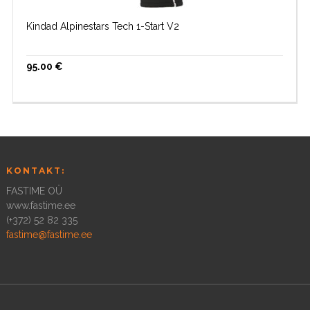
Kindad Alpinestars Tech 1-Start V2
95.00
€
KONTAKT:
FASTIME OÜ
www.fastime.ee
(+372) 52 82 335
fastime@fastime.ee