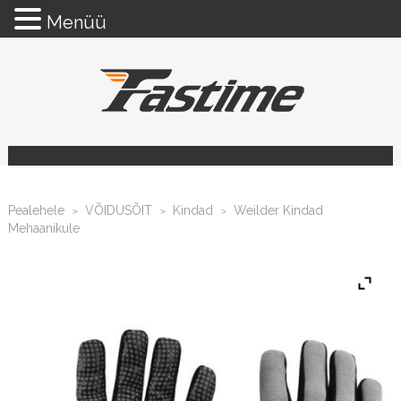
Menüü
Pealehele
VÕIDUSÕIT
Kindad
Weilder Kindad
>
>
>
Mehaanikule