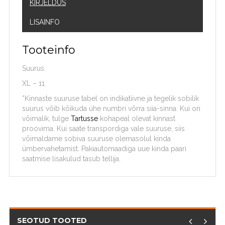
KIRJELDUS
LISAINFO
Tooteinfo
Suurus:
XL – 11
*Kinnaste suuruse tabel on indikatiivne ja tegelik sobilik
suurus võib kõikuda ühe numbri võrra siia-sinna. Kui on
võimalik, tulge
Tartusse
kohapeal olevat kinnast
proovima. Kui saate transpordiga vale suuruse, siis
võimaldame sobiva suuruse olemasolul kinda
ümbervahetamist. Pakiautomaadiga uue kinda paari
saatmise lisakulud tasub tellija.
SEOTUD TOOTED