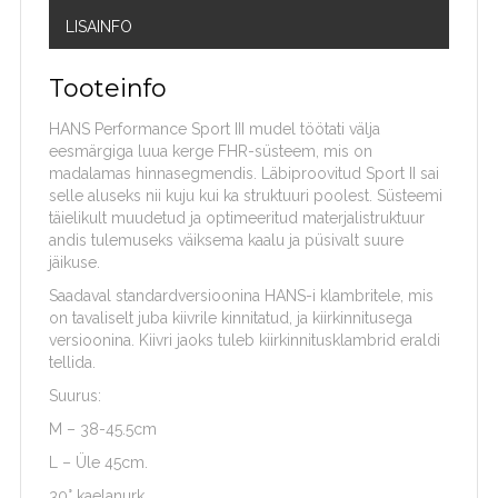
LISAINFO
Tooteinfo
HANS Performance Sport III mudel töötati välja
eesmärgiga luua kerge FHR-süsteem, mis on
madalamas hinnasegmendis. Läbiproovitud Sport II sai
selle aluseks nii kuju kui ka struktuuri poolest. Süsteemi
täielikult muudetud ja optimeeritud materjalistruktuur
andis tulemuseks väiksema kaalu ja püsivalt suure
jäikuse.
Saadaval standardversioonina HANS-i klambritele, mis
on tavaliselt juba kiivrile kinnitatud, ja kiirkinnitusega
versioonina. Kiivri jaoks tuleb kiirkinnitusklambrid eraldi
tellida.
Suurus:
M – 38-45.5cm
L – Üle 45cm.
30° kaelanurk