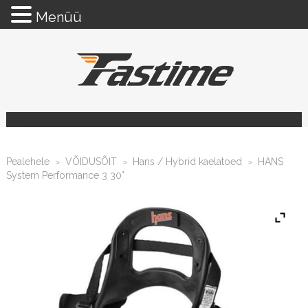
Menüü
Pealehele
VÕIDUSÕIT
Hans / Hybrid kaelatoed
HANS
>
>
>
System Performance 3 30°