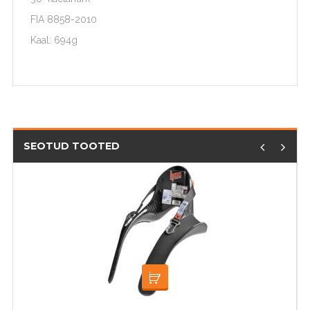
FIA 8858-2010
Kaal: 694g
SEOTUD TOOTED
VALI