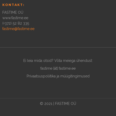
KONTAKT:
FASTIME OÜ
www.fastime.ee
(+372) 52 82 335
fastime@fastime.ee
Ei leia mida otsid? Võta meiega ühendust:
fastime [ät] fastime.ee
Privaatsuspoliitika ja müügitingimused
© 2021 | FASTIME OÜ