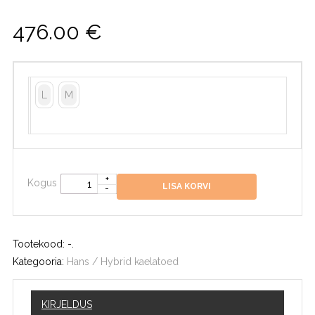
476.00
€
L
M
Kogus
LISA KORVI
Tootekood:
-
.
Kategooria:
Hans / Hybrid kaelatoed
KIRJELDUS