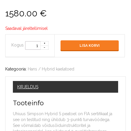
1580.00
€
Saadaval järeltellimisel
Kogus
LISA KORVI
Kategooria:
Hans / Hybrid kaelatoed
KIRJELDUS
Tooteinfo
Uhiuus Simpson Hybrid S peatoel on FIA sertifikaat ja
see on testitud ning ühildub 3-punkti turvavöödega.
See võimaldab võidusõiduinstruktoritel ja