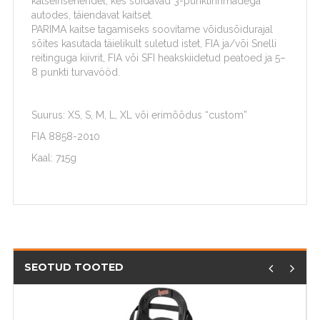
katseinseneridel, kes sõidavad 3-punktirihmadega
autodes, täiendavat kaitset.
PARIMA kaitse tagamiseks soovitame võidusõidurajal
sõites kasutada täielikult suletud istet, FIA ja/või Snelli
reitinguga kiivrit, FIA või SFI heakskiidetud peatoed ja 5–
8 punkti turvavööd.
Suurus: XS, S, M, L, XL või erimõõdus “custom”
FIA 8858-2010
Kaal: 715g
SEOTUD TOOTED