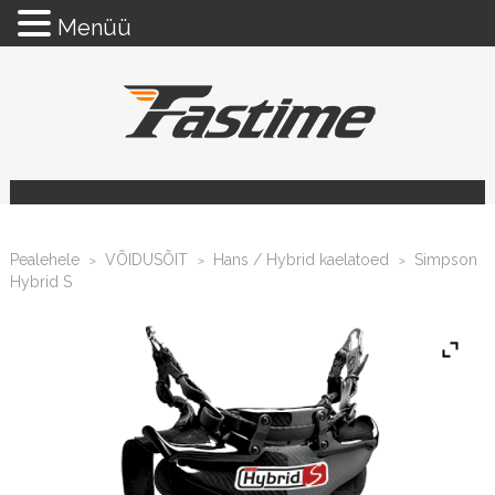
Menüü
Pealehele
VÕIDUSÕIT
Hans / Hybrid kaelatoed
Simpson
>
>
>
Hybrid S