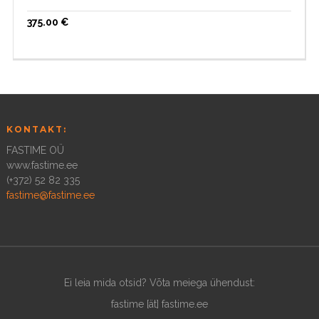
375.00
€
KONTAKT:
FASTIME OÜ
www.fastime.ee
(+372) 52 82 335
fastime@fastime.ee
Ei leia mida otsid? Võta meiega ühendust:
fastime [ät] fastime.ee