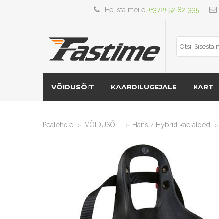
Helista meile:
(+372) 52 82 335
VÕIDUSÕIT
KAARDILUGEJALE
KART
Pealehele
VÕIDUSÕIT
Hans / Hybrid kaelatoed
>
>
>