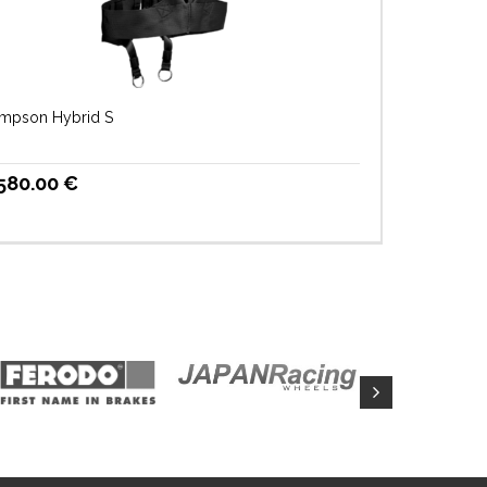
impson Hybrid S
580.00
€