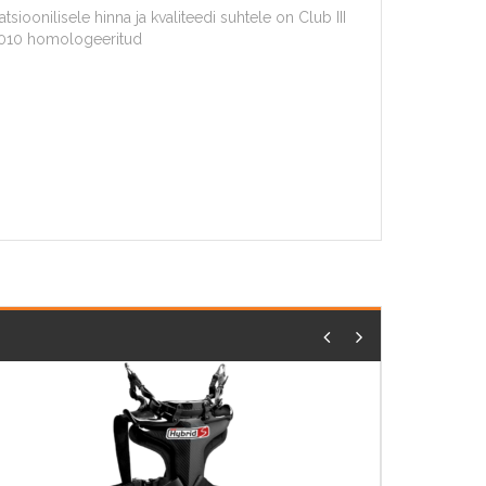
oonilisele hinna ja kvaliteedi suhtele on Club III
-2010 homologeeritud