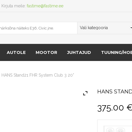
Kirjuta meile:
fastime@fastime.ee
AUTOLE
MOOTOR
JUHTAJUD
TUUNING/HOB
HANS Stand21 FHR System Club 3 20°
HANS STAND
375.00