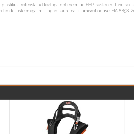
plastikust valmistatud kaaluga optimeeritud FHR-süsteem. Tänu sensatsi
kuva hoidesüsteemiga, mis tagab suurema liikumisvabaduse. FIA 8858