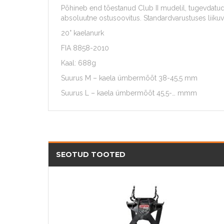
Põhineb end tõestanud Club II mudelil, tugevdatud 
absoluutne ostusoovitus. Standardvarustuses lii
20° kaelanurk
FIA 8858-2010
Kaal: 688g
Suurus M – kaela ümbermõõt 38-45,5 mm
Suurus L – kaela ümbermõõt 45,5-… mmm
SEOTUD TOOTED