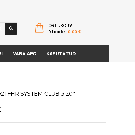
OSTUKORV:
0 toodet
0.00
€
I
VABA AEG
KASUTATUD
21 FHR SYSTEM CLUB 3 20°
€