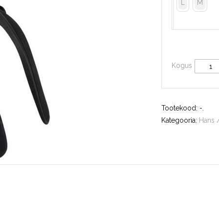
L
M
Kogus
Tootekood:
-
.
Kategooria:
Hans 